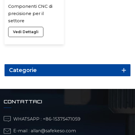
Componenti CNC di
precisione per il
settore
automobilistico
Vedi Dettagli
Categorie
CONTATTACI
WHATSAPP :
+86-15375471059
E-mail :
allan@safekeso.com