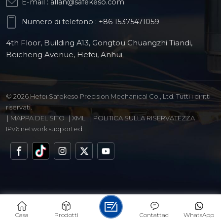
E-mail :
allan@safekeso.com
Numero di telefono :
+86 15375471059
4th Floor, Building A13, Gongtou Chuangzhi Tiandi,
Beicheng Avenue, Hefei, Anhui
© 2026 Hefei Safekeso Precision Mechanical Co., Ltd. Tutti i diritti
riservati.
|
MAPPA DEL SITO
|
XML
|
POLITICA SULLA RISERVATEZZA
IPv6 network supported.
Casa
Prodotti
Contattaci
WhatsApp